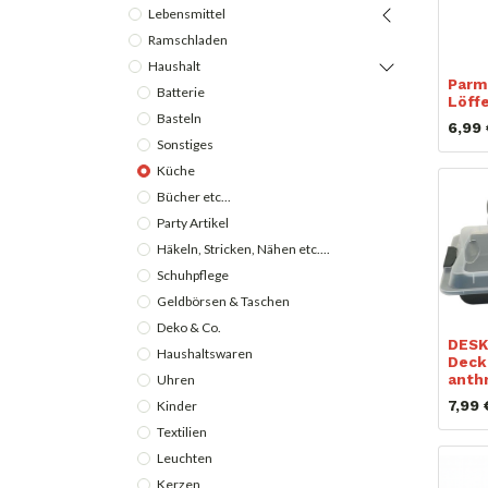
Lebensmittel
Ramschladen
Haushalt
Parm
Batterie
Löffe
Basteln
6,99
Sonstiges
Küche
Bücher etc...
Party Artikel
Häkeln, Stricken, Nähen etc....
Schuhpflege
Geldbörsen & Taschen
Deko & Co.
DESK
Haushaltswaren
Decke
anthr
Uhren
7,99
Kinder
Textilien
Leuchten
Kerzen