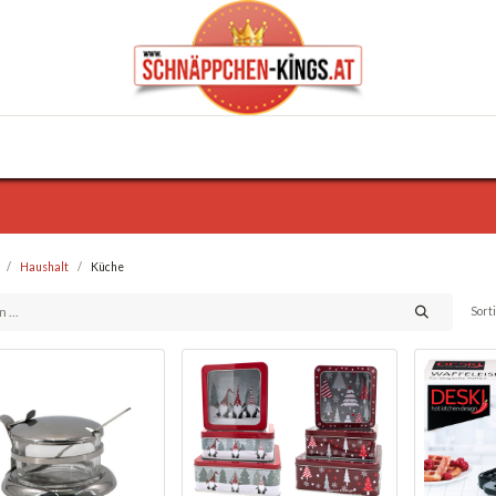
0
Haus & Garten
Anlässe
KFZ
Trafik
Haushalt
Küche
Sort