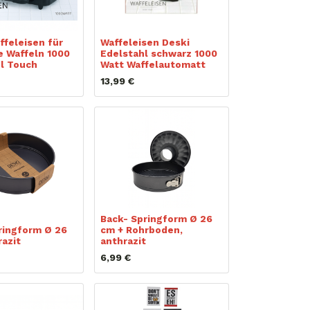
ffeleisen für
Waffeleisen Deski
e Waffeln 1000
Edelstahl schwarz 1000
l Touch
Watt Waffelautomatt
13,99
€
Back- Springform Ø 26
ringform Ø 26
cm + Rohrboden,
razit
anthrazit
6,99
€