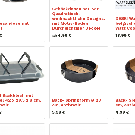
Gebäckdosen 3er-Set –
Quadratisch,
weihnachtliche Designs,
DESKI Wa
esandose mit
mit Motiv-Boden
belgisch
l
Durchsichtiger Deckel
Watt Coo
€
ab
4,99
€
18,99
€
I Backblech mit
l 42 x 29,5 x 8 cm,
Back- Springform Ø 28
Back- Sp
azit
cm, anthrazit
cm, anth
€
5,99
€
4,99
€