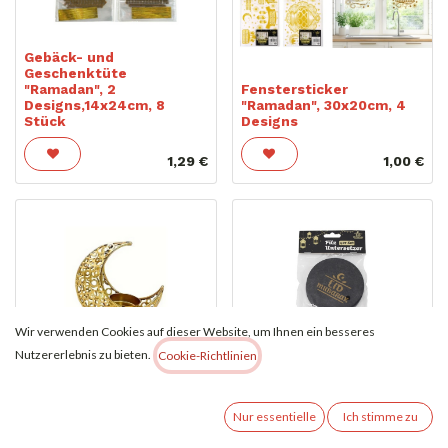
Gebäck- und
Geschenktüte
"Ramadan", 2
Fenstersticker
Designs,14x24cm, 8
"Ramadan", 30x20cm, 4
Stück
Designs
1,29
€
1,00
€
Wir verwenden Cookies auf dieser Website, um Ihnen ein besseres
Nutzererlebnis zu bieten.
Cookie-Richtlinien
Untersetzer Filz
Kerzenhalter Ramadan
"Ramadan", Ø 10cm, 4er
"Mond", gold, 10x10x7cm
Set, 2 Designs
Nur essentielle
Ich stimme zu
2,99
€
1,29
€